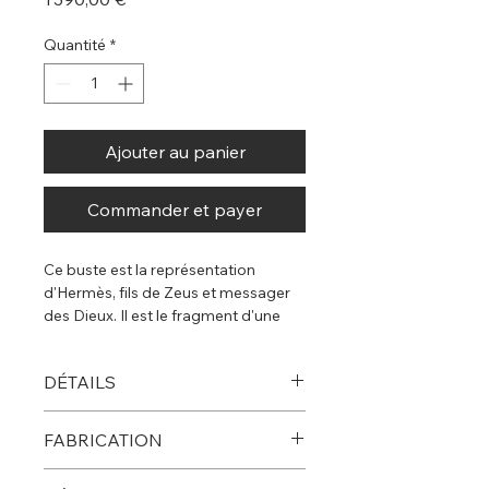
Quantité
*
Ajouter au panier
Commander et payer
Ce buste est la représentation
d'Hermès, fils de Zeus et messager
des Dieux. Il est le fragment d'une
statue d'époque impériale,
probablement créé vers 350 av. J-C.
DÉTAILS
Existe également en version S, patine
Dimensions : H 75x38x23 cm
noire ou blanche
FABRICATION
Poids : 13 kg
Fabrication artisanale à la main