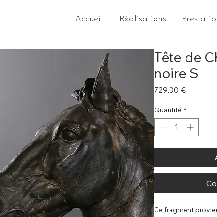
Accueil
Réalisations
Prestatio
Tête de C
noire S
Prix
729,00 €
Quantité
*
Co
Ce fragment provien