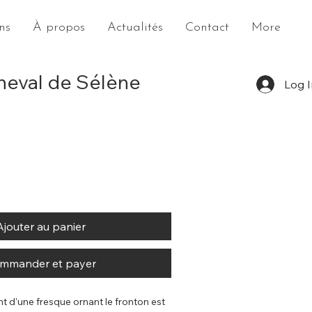
ns
À propos
Actualités
Contact
More
heval de Sélène
Log I
Ajouter au panier
mmander et payer
t d'une fresque ornant le fronton est